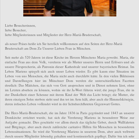
Liebe Besucherinnen,
liebe Besucher,
liebe Mitgliederinnen und Mitglieder der Herz-Mariä-Bruderschaft,
als neuer Präses heiße ich Sie herzlich willkommen auf den Seiten der Herz-Mariä
Bruderschaft am Dom Zu Unserer Lieben Frau in München.
Seit mehr als 520 Jahren ist diese Kirche im Herzen Münchens Maria geweiht. Maria, die
einfache Frau aus dem Volk, verehren wir als Mutter unseres Herrn und Erlösers und als
unsere Fürsprecherin, als Patronin dieser Kathedrale und unserer bayerischen Heimat. Im
Leben Mariens spiegelt sich auch unser Leben wieder. Es gibt kaum eine Situation im
Leben von uns Menschen, die Maria nicht auch durchlebt hätte. In den vielen Bildnissen
und Darstellungen hier im Münchner Dom werden die unterschiedlichen Facetten
deutlich: Das Mädchen, das sich von Gott ansprechen und in Dienst nehmen lässt, ohne
im Letzten absehen zu können, wohin sie ihr Ja-Wort führen wird; die junge Frau, die in
der Dunkelheit einer Scheune mit ihrem Kind der Welt das Licht bringt; die Mutter, die
ihren einzigen Sohn sterben sieht und ihn tot im Arm hält, aber auch die Himmelskönigin,
deren irdisches Leben vollendet wird in der lichtdurchfluteten Gegenwart Gottes.
Die Herz-Mariä-Bruderschaft, die im Jahre 1836 in Paris gegründet und 1843 an unserer
Domkirche errichtet wurde, hat sich die Verehrung Mariens in besonderer Weise zur
Aufgabe gemacht. Dies geschieht vor allem durch das tägliche Gebet, durch Wallfahrten
und Bittgänge, aber auch durch zahlreiche caritative Hilfen für Menschen in besonderen
Lebenssituationen. So wird die Verehrung Mariens in unserem Dom, aber auch weltweit
durch unsere Mitglieder lebendig gehalten und kontinuierlich gepflegt. Dafür bin ich sehr