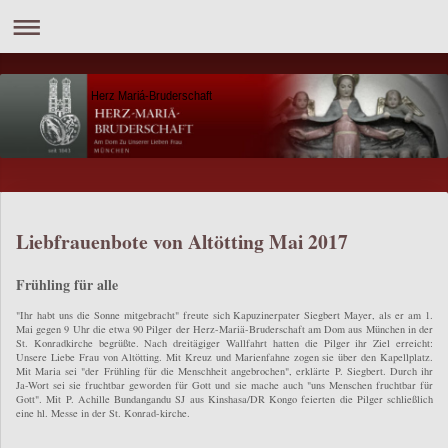
Herz Mariá-Bruderschaft
Liebfrauenbote von Altötting Mai 2017
Frühling für alle
"Ihr habt uns die Sonne mitgebracht" freute sich Kapuzinerpater Siegbert Mayer, als er am 1.
Mai gegen 9 Uhr die etwa 90 Pilger der Herz-Mariä-Bruderschaft am Dom aus München in der
St. Konradkirche begrüßte. Nach dreitägiger Wallfahrt hatten die Pilger ihr Ziel erreicht:
Unsere Liebe Frau von Altötting. Mit Kreuz und Marienfahne zogen sie über den Kapellplatz.
Mit Maria sei "der Frühling für die Menschheit angebrochen", erklärte P. Siegbert. Durch ihr
Ja-Wort sei sie fruchtbar geworden für Gott und sie mache auch "uns Menschen fruchtbar für
Gott". Mit P. Achille Bundangandu SJ aus Kinshasa/DR Kongo feierten die Pilger schließlich
eine hl. Messe in der St. Konrad-kirche.