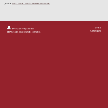
Quelle:
http://www.liebfrauenbote.de/home/
Login
Druckversion
|
Sitemap
Webansicht
Herz-Mariä-Bruderschaft, München